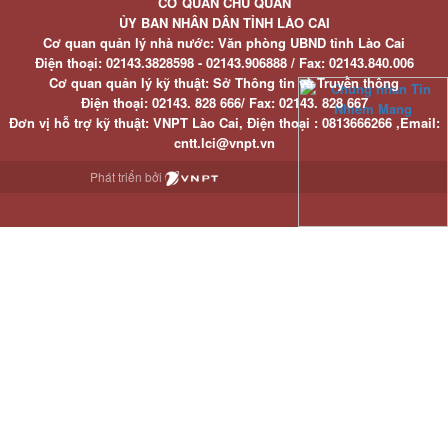
CƠ QUAN CHỦ QUẢN
ỦY BAN NHÂN DÂN TỈNH LÀO CAI
Cơ quan quản lý nhà nước: Văn phòng UBND tỉnh Lào Cai
Điện thoại:
02143.3828598 - 02143.906888 /
Fax:
02143.840.006
Cơ quan quản lý kỹ thuật: Sở Thông tin và Truyền thông
Điện thoại:
02143. 828 666/
Fax:
02143. 828 667
Đơn vị hỗ trợ kỹ thuật
: VNPT Lào Cai,
Điện thoại :
0813666266 ,
Email
:
cntt.lci@vnpt.vn
Phát triển bởi