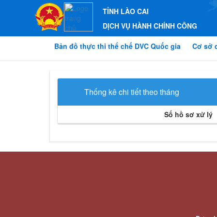
TỈNH LÀO CAI
DỊCH VỤ HÀNH CHÍNH CÔNG
Bản đồ thực thi thể chế DVC Quốc gia
Cơ sở 
Thống kê chi tiết theo tháng
Số hồ sơ xử lý