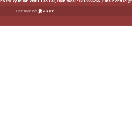
hỗ trợ kỹ thuật
: VNPT Lào Cai,
Điện thoại :
0813666266 ,
Email
:
cntt.lci@
Phát triển bởi