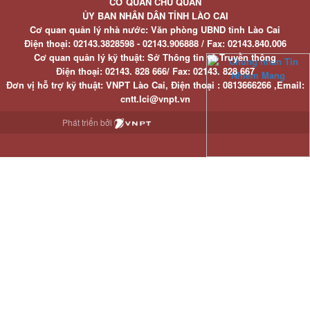
CƠ QUAN CHỦ QUẢN
ỦY BAN NHÂN DÂN TỈNH LÀO CAI
Cơ quan quản lý nhà nước: Văn phòng UBND tỉnh Lào Cai
Điện thoại:
02143.3828598 - 02143.906888 /
Fax:
02143.840.006
Cơ quan quản lý kỹ thuật: Sở Thông tin và Truyền thông
Điện thoại:
02143. 828 666/
Fax:
02143. 828 667
Đơn vị hỗ trợ kỹ thuật
: VNPT Lào Cai,
Điện thoại :
0813666266 ,
Email
:
cntt.lci@vnpt.vn
Phát triển bởi