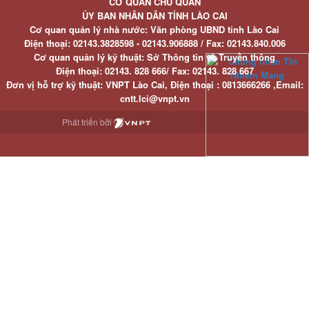
CƠ QUAN CHỦ QUẢN
ỦY BAN NHÂN DÂN TỈNH LÀO CAI
Cơ quan quản lý nhà nước: Văn phòng UBND tỉnh Lào Cai
Điện thoại:
02143.3828598 - 02143.906888 /
Fax:
02143.840.006
Cơ quan quản lý kỹ thuật: Sở Thông tin và Truyền thông
Điện thoại:
02143. 828 666/
Fax:
02143. 828 667
Đơn vị hỗ trợ kỹ thuật
: VNPT Lào Cai,
Điện thoại :
0813666266 ,
Email
:
cntt.lci@vnpt.vn
Phát triển bởi