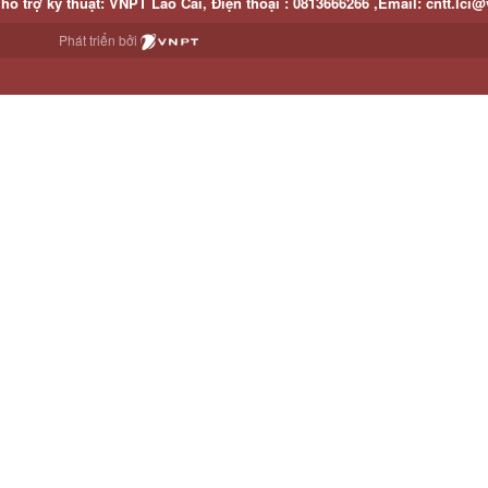
hỗ trợ kỹ thuật
: VNPT Lào Cai,
Điện thoại :
0813666266 ,
Email
:
cntt.lci@
Phát triển bởi