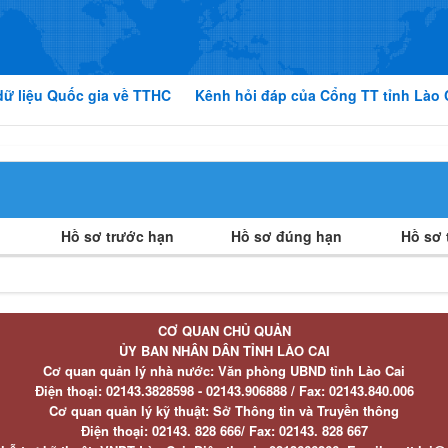
dữ liệu Quốc gia về TTHC
Kênh hỏi đáp của Cổng TT tỉnh Lào 
Hồ sơ trước hạn
Hồ sơ đúng hạn
Hồ sơ t
CƠ QUAN CHỦ QUẢN
ỦY BAN NHÂN DÂN TỈNH LÀO CAI
Cơ quan quản lý nhà nước: Văn phòng UBND tỉnh Lào Cai
Điện thoại:
02143.3828598 - 02143.906888 /
Fax:
02143.840.006
Cơ quan quản lý kỹ thuật: Sở Thông tin và Truyền thông
Điện thoại:
02143. 828 666/
Fax:
02143. 828 667