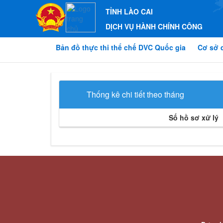
TỈNH LÀO CAI
DỊCH VỤ HÀNH CHÍNH CÔNG
Bản đồ thực thi thể chế DVC Quốc gia
Cơ sở 
Thống kê chi tiết theo tháng
Số hồ sơ xử lý