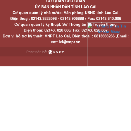
CƠ QUAN CHỦ QUẢN
ỦY BAN NHÂN DÂN TỈNH LÀO CAI
Cơ quan quản lý nhà nước: Văn phòng UBND tỉnh Lào Cai
Điện thoại:
02143.3828598 - 02143.906888 /
Fax:
02143.840.006
Cơ quan quản lý kỹ thuật: Sở Thông tin và Truyền thông
Điện thoại:
02143. 828 666/
Fax:
02143. 828 667
Đơn vị hỗ trợ kỹ thuật
: VNPT Lào Cai,
Điện thoại :
0813666266 ,
Email
:
cntt.lci@vnpt.vn
Phát triển bởi