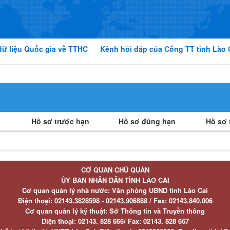
dữ liệu Quốc gia về TTHC
Kênh hỏi đáp của Cổng TT tỉnh Lào 
Hồ sơ trước hạn
Hồ sơ đúng hạn
Hồ sơ t
CƠ QUAN CHỦ QUẢN
ỦY BAN NHÂN DÂN TỈNH LÀO CAI
Cơ quan quản lý nhà nước: Văn phòng UBND tỉnh Lào Cai
Điện thoại:
02143.3828598 - 02143.906888 /
Fax:
02143.840.006
Cơ quan quản lý kỹ thuật: Sở Thông tin và Truyền thông
Điện thoại:
02143. 828 666/
Fax:
02143. 828 667