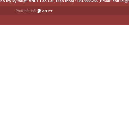
hỗ trợ kỹ thuật
: VNPT Lào Cai,
Điện thoại :
0813666266 ,
Email
:
cntt.lci@
Phát triển bởi