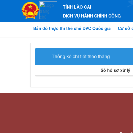
TỈNH LÀO CAI
DỊCH VỤ HÀNH CHÍNH CÔNG
Bản đồ thực thi thể chế DVC Quốc gia
Cơ sở 
Thống kê chi tiết theo tháng
Số hồ sơ xử lý