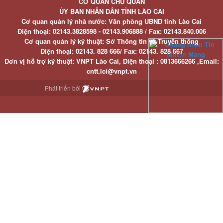
CƠ QUAN CHỦ QUẢN
ỦY BAN NHÂN DÂN TỈNH LÀO CAI
Cơ quan quản lý nhà nước: Văn phòng UBND tỉnh Lào Cai
Điện thoại:
02143.3828598 - 02143.906888 /
Fax:
02143.840.006
Cơ quan quản lý kỹ thuật: Sở Thông tin và Truyền thông
Điện thoại:
02143. 828 666/
Fax:
02143. 828 667
Đơn vị hỗ trợ kỹ thuật
: VNPT Lào Cai,
Điện thoại :
0813666266 ,
Email
:
cntt.lci@vnpt.vn
Phát triển bởi