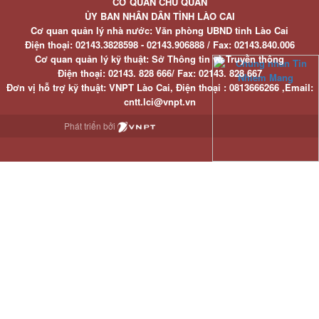
CƠ QUAN CHỦ QUẢN
ỦY BAN NHÂN DÂN TỈNH LÀO CAI
Cơ quan quản lý nhà nước: Văn phòng UBND tỉnh Lào Cai
Điện thoại:
02143.3828598 - 02143.906888 /
Fax:
02143.840.006
Cơ quan quản lý kỹ thuật: Sở Thông tin và Truyền thông
Điện thoại:
02143. 828 666/
Fax:
02143. 828 667
Đơn vị hỗ trợ kỹ thuật
: VNPT Lào Cai,
Điện thoại :
0813666266 ,
Email
:
cntt.lci@vnpt.vn
Phát triển bởi