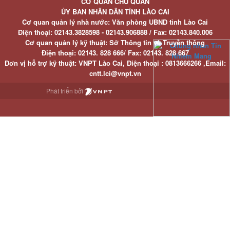
CƠ QUAN CHỦ QUẢN
ỦY BAN NHÂN DÂN TỈNH LÀO CAI
Cơ quan quản lý nhà nước: Văn phòng UBND tỉnh Lào Cai
Điện thoại:
02143.3828598 - 02143.906888 /
Fax:
02143.840.006
Cơ quan quản lý kỹ thuật: Sở Thông tin và Truyền thông
Điện thoại:
02143. 828 666/
Fax:
02143. 828 667
Đơn vị hỗ trợ kỹ thuật
: VNPT Lào Cai,
Điện thoại :
0813666266 ,
Email
:
cntt.lci@vnpt.vn
Phát triển bởi