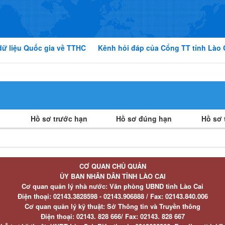
dữ liệu Quốc gia về TTHC
Kênh hỏi đáp của Cổng TT tỉnh Lào 
Hồ sơ trước hạn
Hồ sơ đúng hạn
Hồ sơ t
CƠ QUAN CHỦ QUẢN
ỦY BAN NHÂN DÂN TỈNH LÀO CAI
Cơ quan quản lý nhà nước: Văn phòng UBND tỉnh Lào Cai
Điện thoại:
02143.3828598 - 02143.906888 /
Fax:
02143.840.006
Cơ quan quản lý kỹ thuật: Sở Thông tin và Truyền thông
Điện thoại:
02143. 828 666/
Fax:
02143. 828 667