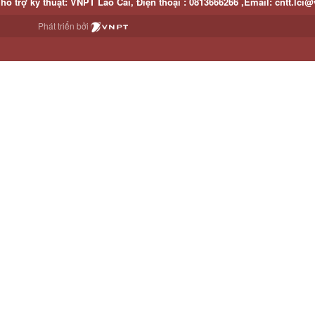
hỗ trợ kỹ thuật
: VNPT Lào Cai,
Điện thoại :
0813666266 ,
Email
:
cntt.lci@
Phát triển bởi