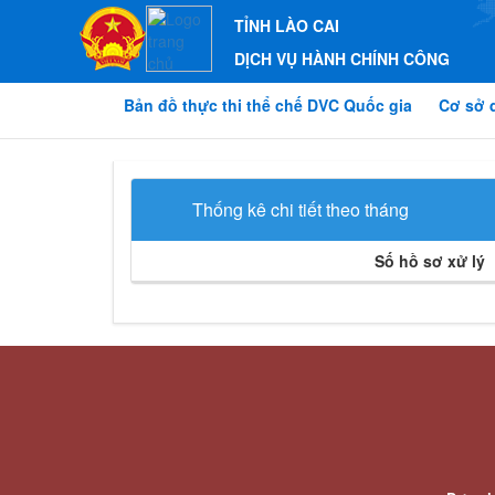
TỈNH LÀO CAI
DỊCH VỤ HÀNH CHÍNH CÔNG
Bản đồ thực thi thể chế DVC Quốc gia
Cơ sở 
Thống kê chi tiết theo tháng
Số hồ sơ xử lý