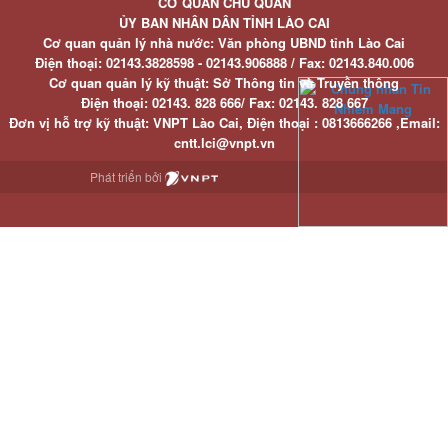
CƠ QUAN CHỦ QUẢN
ỦY BAN NHÂN DÂN TỈNH LÀO CAI
Cơ quan quản lý nhà nước: Văn phòng UBND tỉnh Lào Cai
Điện thoại:
02143.3828598 - 02143.906888 /
Fax:
02143.840.006
Cơ quan quản lý kỹ thuật: Sở Thông tin và Truyền thông
Điện thoại:
02143. 828 666/
Fax:
02143. 828 667
Đơn vị hỗ trợ kỹ thuật
: VNPT Lào Cai,
Điện thoại :
0813666266 ,
Email
:
cntt.lci@vnpt.vn
Phát triển bởi