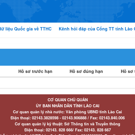
dữ liệu Quốc gia về TTHC
Kênh hỏi đáp của Cổng TT tỉnh Lào 
Hồ sơ trước hạn
Hồ sơ đúng hạn
Hồ sơ t
CƠ QUAN CHỦ QUẢN
ỦY BAN NHÂN DÂN TỈNH LÀO CAI
Cơ quan quản lý nhà nước: Văn phòng UBND tỉnh Lào Cai
Điện thoại:
02143.3828598 - 02143.906888 /
Fax:
02143.840.006
Cơ quan quản lý kỹ thuật: Sở Thông tin và Truyền thông
Điện thoại:
02143. 828 666/
Fax:
02143. 828 667