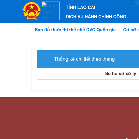
TỈNH LÀO CAI
DỊCH VỤ HÀNH CHÍNH CÔNG
Bản đồ thực thi thể chế DVC Quốc gia
Cơ sở 
Thống kê chi tiết theo tháng
Số hồ sơ xử lý