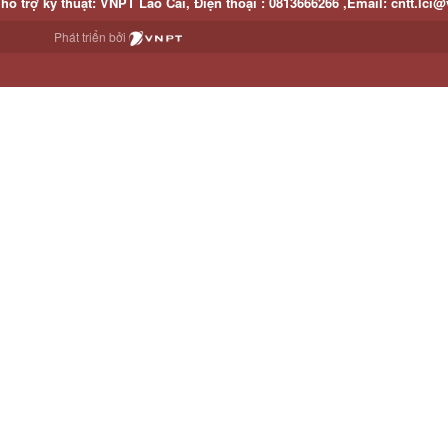
hỗ trợ kỹ thuật
: VNPT Lào Cai,
Điện thoại :
0813666266 ,
Email
:
cntt.lci@
Phát triển bởi