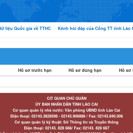
dữ liệu Quốc gia về TTHC
Kênh hỏi đáp của Cổng TT tỉnh Lào 
Hồ sơ trước hạn
Hồ sơ đúng hạn
Hồ sơ t
CƠ QUAN CHỦ QUẢN
ỦY BAN NHÂN DÂN TỈNH LÀO CAI
Cơ quan quản lý nhà nước: Văn phòng UBND tỉnh Lào Cai
Điện thoại:
02143.3828598 - 02143.906888 /
Fax:
02143.840.006
Cơ quan quản lý kỹ thuật: Sở Thông tin và Truyền thông
Điện thoại:
02143. 828 666/
Fax:
02143. 828 667