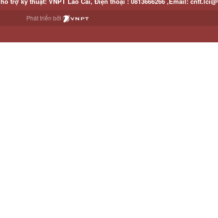
hỗ trợ kỹ thuật
: VNPT Lào Cai,
Điện thoại :
0813666266 ,
Email
:
cntt.lci@
Phát triển bởi