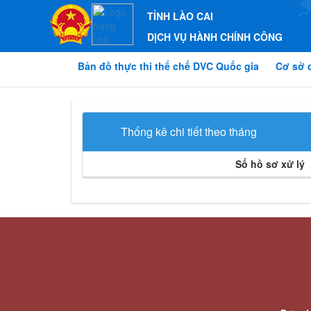
TỈNH LÀO CAI
DỊCH VỤ HÀNH CHÍNH CÔNG
Bản đồ thực thi thể chế DVC Quốc gia
Cơ sở 
Thống kê chi tiết theo tháng
Số hồ sơ xử lý