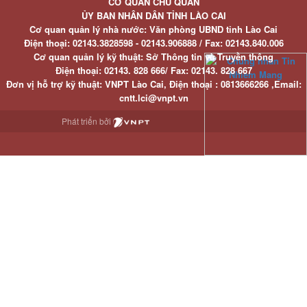
CƠ QUAN CHỦ QUẢN
ỦY BAN NHÂN DÂN TỈNH LÀO CAI
Cơ quan quản lý nhà nước: Văn phòng UBND tỉnh Lào Cai
Điện thoại:
02143.3828598 - 02143.906888 /
Fax:
02143.840.006
Cơ quan quản lý kỹ thuật: Sở Thông tin và Truyền thông
Điện thoại:
02143. 828 666/
Fax:
02143. 828 667
Đơn vị hỗ trợ kỹ thuật
: VNPT Lào Cai,
Điện thoại :
0813666266 ,
Email
:
cntt.lci@vnpt.vn
Phát triển bởi