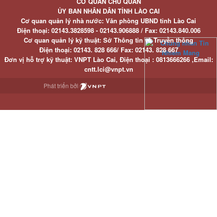
CƠ QUAN CHỦ QUẢN
ỦY BAN NHÂN DÂN TỈNH LÀO CAI
Cơ quan quản lý nhà nước: Văn phòng UBND tỉnh Lào Cai
Điện thoại:
02143.3828598 - 02143.906888 /
Fax:
02143.840.006
Cơ quan quản lý kỹ thuật: Sở Thông tin và Truyền thông
Điện thoại:
02143. 828 666/
Fax:
02143. 828 667
Đơn vị hỗ trợ kỹ thuật
: VNPT Lào Cai,
Điện thoại :
0813666266 ,
Email
:
cntt.lci@vnpt.vn
Phát triển bởi