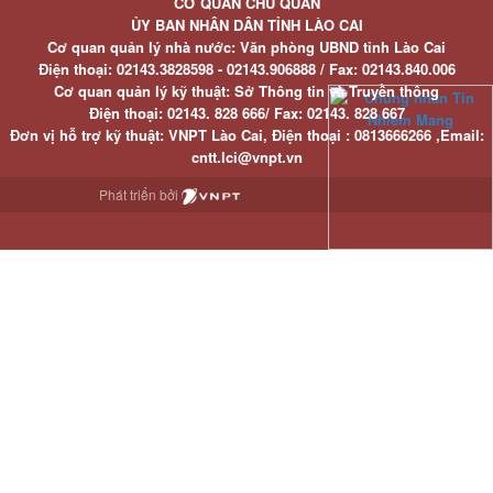
CƠ QUAN CHỦ QUẢN
ỦY BAN NHÂN DÂN TỈNH LÀO CAI
Cơ quan quản lý nhà nước: Văn phòng UBND tỉnh Lào Cai
Điện thoại:
02143.3828598 - 02143.906888 /
Fax:
02143.840.006
Cơ quan quản lý kỹ thuật: Sở Thông tin và Truyền thông
Điện thoại:
02143. 828 666/
Fax:
02143. 828 667
Đơn vị hỗ trợ kỹ thuật
: VNPT Lào Cai,
Điện thoại :
0813666266 ,
Email
:
cntt.lci@vnpt.vn
Phát triển bởi