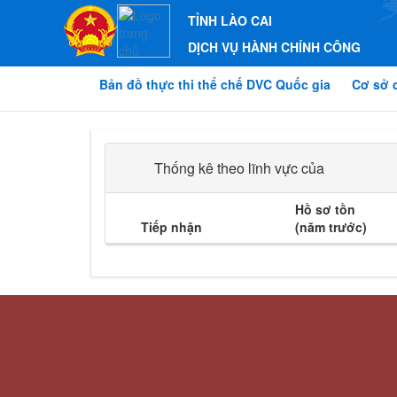
TỈNH LÀO CAI
DỊCH VỤ HÀNH CHÍNH CÔNG
Bản đồ thực thi thể chế DVC Quốc gia
Cơ sở 
Thống kê theo lĩnh vực của
Hồ sơ tồn
Tiếp nhận
(năm trước)