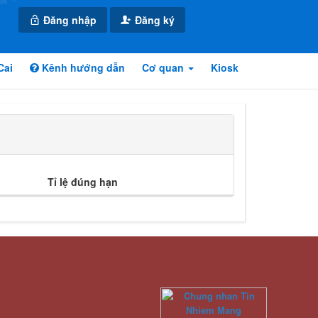
Đăng nhập
Đăng ký
Cai
Kênh hướng dẫn
Cơ quan
Kiosk
Tỉ lệ đúng hạn