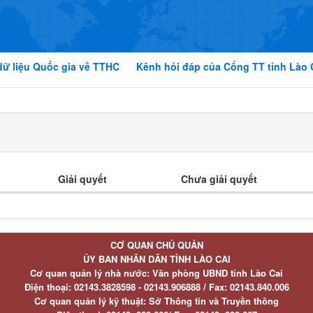
dữ liệu Quốc gia về TTHC
Kênh hỏi đáp của Cổng TT tỉnh Lào 
Giải quyết
Chưa giải quyết
CƠ QUAN CHỦ QUẢN
ỦY BAN NHÂN DÂN TỈNH LÀO CAI
Cơ quan quản lý nhà nước: Văn phòng UBND tỉnh Lào Cai
Điện thoại:
02143.3828598 - 02143.906888 /
Fax:
02143.840.006
Cơ quan quản lý kỹ thuật: Sở Thông tin và Truyền thông