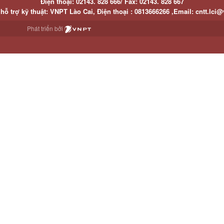
Điện thoại:
02143. 828 666/
Fax:
02143. 828 667
hỗ trợ kỹ thuật
: VNPT Lào Cai,
Điện thoại :
0813666266 ,
Email
:
cntt.lci@
Phát triển bởi