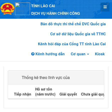
TỈNH LÀO CAI
DỊCH VỤ HÀNH CHÍNH CÔNG
Bản đồ thực thi thể chế DVC Quốc gia
Cơ sở dữ liệu Quốc gia về TTHC
Kênh hỏi đáp của Cổng TT tỉnh Lào Cai
Kênh hướng dẫn
Cơ quan
Kiosk
Thống kê theo lĩnh vực của
Hồ sơ tồn
Tiếp nhận
(năm trước)
Giải quyết
Chưa giải quyết