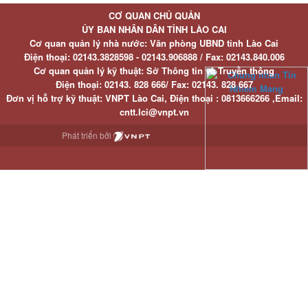
CƠ QUAN CHỦ QUẢN
ỦY BAN NHÂN DÂN TỈNH LÀO CAI
Cơ quan quản lý nhà nước: Văn phòng UBND tỉnh Lào Cai
Điện thoại:
02143.3828598 - 02143.906888 /
Fax:
02143.840.006
Cơ quan quản lý kỹ thuật: Sở Thông tin và Truyền thông
Điện thoại:
02143. 828 666/
Fax:
02143. 828 667
Đơn vị hỗ trợ kỹ thuật
: VNPT Lào Cai,
Điện thoại :
0813666266 ,
Email
:
cntt.lci@vnpt.vn
Phát triển bởi