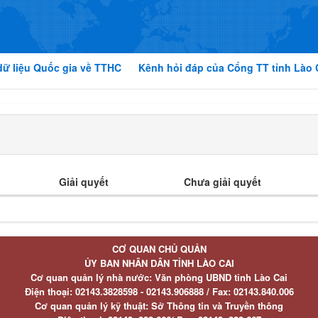
dữ liệu Quốc gia về TTHC
Kênh hỏi đáp của Cổng TT tỉnh Lào 
Giải quyết
Chưa giải quyết
CƠ QUAN CHỦ QUẢN
ỦY BAN NHÂN DÂN TỈNH LÀO CAI
Cơ quan quản lý nhà nước: Văn phòng UBND tỉnh Lào Cai
Điện thoại:
02143.3828598 - 02143.906888 /
Fax:
02143.840.006
Cơ quan quản lý kỹ thuật: Sở Thông tin và Truyền thông