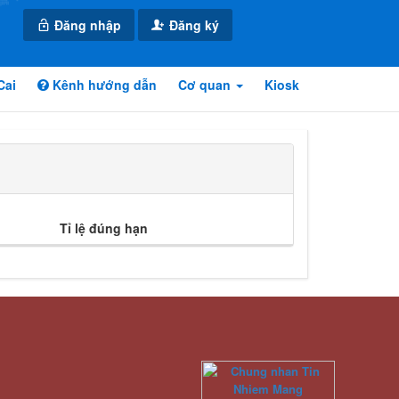
Đăng nhập
Đăng ký
Cai
Kênh hướng dẫn
Cơ quan
Kiosk
Tỉ lệ đúng hạn