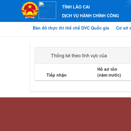
TỈNH LÀO CAI
DỊCH VỤ HÀNH CHÍNH CÔNG
Bản đồ thực thi thể chế DVC Quốc gia
Cơ sở 
Thống kê theo lĩnh vực của
Hồ sơ tồn
Tiếp nhận
(năm trước)