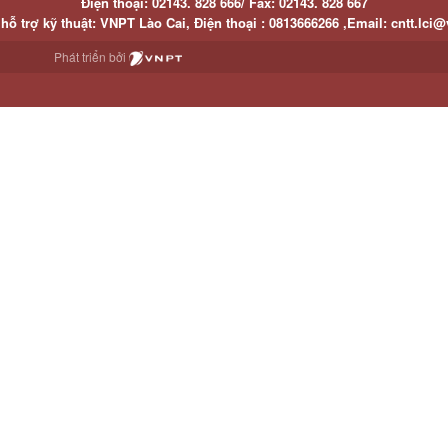
Điện thoại:
02143. 828 666/
Fax:
02143. 828 667
hỗ trợ kỹ thuật
: VNPT Lào Cai,
Điện thoại :
0813666266 ,
Email
:
cntt.lci@
Phát triển bởi