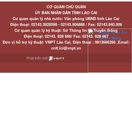
CƠ QUAN CHỦ QUẢN
ỦY BAN NHÂN DÂN TỈNH LÀO CAI
Cơ quan quản lý nhà nước: Văn phòng UBND tỉnh Lào Cai
Điện thoại:
02143.3828598 - 02143.906888 /
Fax:
02143.840.006
Cơ quan quản lý kỹ thuật: Sở Thông tin và Truyền thông
Điện thoại:
02143. 828 666/
Fax:
02143. 828 667
Đơn vị hỗ trợ kỹ thuật
: VNPT Lào Cai,
Điện thoại :
0813666266 ,
Email
:
cntt.lci@vnpt.vn
Phát triển bởi