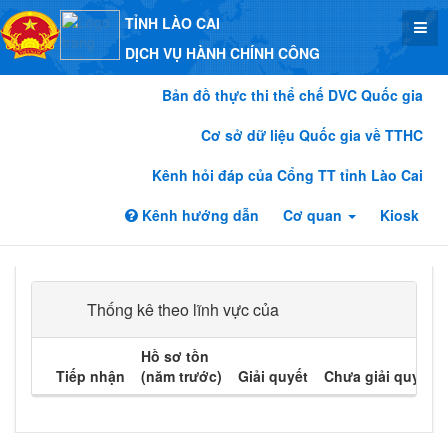
TỈNH LÀO CAI
DỊCH VỤ HÀNH CHÍNH CÔNG
Bản đồ thực thi thể chế DVC Quốc gia
Cơ sở dữ liệu Quốc gia về TTHC
Kênh hỏi đáp của Cổng TT tỉnh Lào Cai
Kênh hướng dẫn
Cơ quan
Kiosk
Thống kê theo lĩnh vực của
Hồ sơ tồn
Tiếp nhận
(năm trước)
Giải quyết
Chưa giải quyết