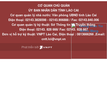
CƠ QUAN CHỦ QUẢN
ỦY BAN NHÂN DÂN TỈNH LÀO CAI
Cơ quan quản lý nhà nước: Văn phòng UBND tỉnh Lào Cai
Điện thoại:
02143.3828598 - 02143.906888 /
Fax:
02143.840.006
Cơ quan quản lý kỹ thuật: Sở Thông tin và Truyền thông
Điện thoại:
02143. 828 666/
Fax:
02143. 828 667
Đơn vị hỗ trợ kỹ thuật
: VNPT Lào Cai,
Điện thoại :
0813666266 ,
Email
:
cntt.lci@vnpt.vn
Phát triển bởi