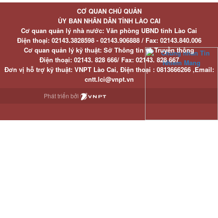
CƠ QUAN CHỦ QUẢN
ỦY BAN NHÂN DÂN TỈNH LÀO CAI
Cơ quan quản lý nhà nước: Văn phòng UBND tỉnh Lào Cai
Điện thoại:
02143.3828598 - 02143.906888 /
Fax:
02143.840.006
Cơ quan quản lý kỹ thuật: Sở Thông tin và Truyền thông
Điện thoại:
02143. 828 666/
Fax:
02143. 828 667
Đơn vị hỗ trợ kỹ thuật
: VNPT Lào Cai,
Điện thoại :
0813666266 ,
Email
:
cntt.lci@vnpt.vn
Phát triển bởi