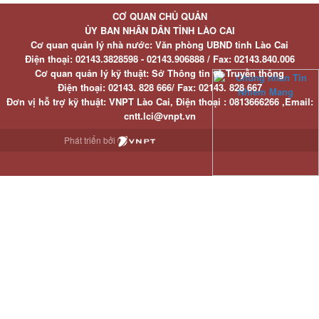
CƠ QUAN CHỦ QUẢN
ỦY BAN NHÂN DÂN TỈNH LÀO CAI
Cơ quan quản lý nhà nước: Văn phòng UBND tỉnh Lào Cai
Điện thoại:
02143.3828598 - 02143.906888 /
Fax:
02143.840.006
Cơ quan quản lý kỹ thuật: Sở Thông tin và Truyền thông
Điện thoại:
02143. 828 666/
Fax:
02143. 828 667
Đơn vị hỗ trợ kỹ thuật
: VNPT Lào Cai,
Điện thoại :
0813666266 ,
Email
:
cntt.lci@vnpt.vn
Phát triển bởi