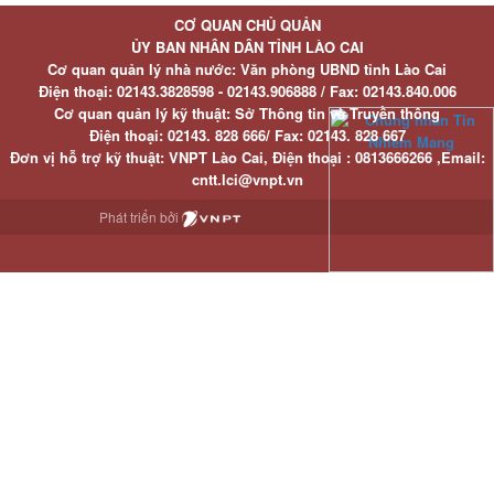
CƠ QUAN CHỦ QUẢN
ỦY BAN NHÂN DÂN TỈNH LÀO CAI
Cơ quan quản lý nhà nước: Văn phòng UBND tỉnh Lào Cai
Điện thoại:
02143.3828598 - 02143.906888 /
Fax:
02143.840.006
Cơ quan quản lý kỹ thuật: Sở Thông tin và Truyền thông
Điện thoại:
02143. 828 666/
Fax:
02143. 828 667
Đơn vị hỗ trợ kỹ thuật
: VNPT Lào Cai,
Điện thoại :
0813666266 ,
Email
:
cntt.lci@vnpt.vn
Phát triển bởi