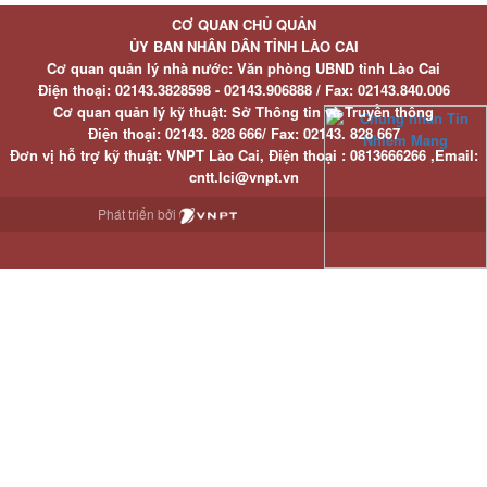
CƠ QUAN CHỦ QUẢN
ỦY BAN NHÂN DÂN TỈNH LÀO CAI
Cơ quan quản lý nhà nước: Văn phòng UBND tỉnh Lào Cai
Điện thoại:
02143.3828598 - 02143.906888 /
Fax:
02143.840.006
Cơ quan quản lý kỹ thuật: Sở Thông tin và Truyền thông
Điện thoại:
02143. 828 666/
Fax:
02143. 828 667
Đơn vị hỗ trợ kỹ thuật
: VNPT Lào Cai,
Điện thoại :
0813666266 ,
Email
:
cntt.lci@vnpt.vn
Phát triển bởi