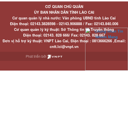
CƠ QUAN CHỦ QUẢN
ỦY BAN NHÂN DÂN TỈNH LÀO CAI
Cơ quan quản lý nhà nước: Văn phòng UBND tỉnh Lào Cai
Điện thoại:
02143.3828598 - 02143.906888 /
Fax:
02143.840.006
Cơ quan quản lý kỹ thuật: Sở Thông tin và Truyền thông
Điện thoại:
02143. 828 666/
Fax:
02143. 828 667
Đơn vị hỗ trợ kỹ thuật
: VNPT Lào Cai,
Điện thoại :
0813666266 ,
Email
:
cntt.lci@vnpt.vn
Phát triển bởi