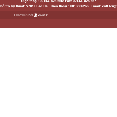
Điện thoại:
02143. 828 666/
Fax:
02143. 828 667
hỗ trợ kỹ thuật
: VNPT Lào Cai,
Điện thoại :
0813666266 ,
Email
:
cntt.lci@
Phát triển bởi