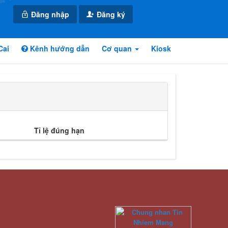
Đăng nhập
Đăng ký
Cai
Kênh hướng dẫn
Cơ quan
Kiosk
Tỉ lệ đúng hạn