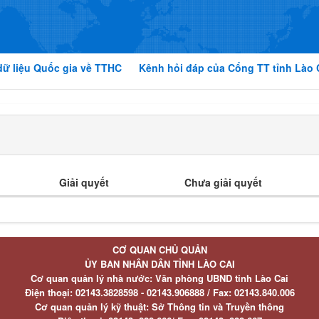
dữ liệu Quốc gia về TTHC
Kênh hỏi đáp của Cổng TT tỉnh Lào 
Giải quyết
Chưa giải quyết
CƠ QUAN CHỦ QUẢN
ỦY BAN NHÂN DÂN TỈNH LÀO CAI
Cơ quan quản lý nhà nước: Văn phòng UBND tỉnh Lào Cai
Điện thoại:
02143.3828598 - 02143.906888 /
Fax:
02143.840.006
Cơ quan quản lý kỹ thuật: Sở Thông tin và Truyền thông