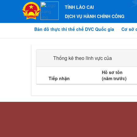
TỈNH LÀO CAI
DỊCH VỤ HÀNH CHÍNH CÔNG
Bản đồ thực thi thể chế DVC Quốc gia
Cơ sở 
Thống kê theo lĩnh vực của
Hồ sơ tồn
Tiếp nhận
(năm trước)