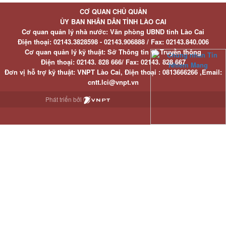
CƠ QUAN CHỦ QUẢN
ỦY BAN NHÂN DÂN TỈNH LÀO CAI
Cơ quan quản lý nhà nước: Văn phòng UBND tỉnh Lào Cai
Điện thoại:
02143.3828598 - 02143.906888 /
Fax:
02143.840.006
Cơ quan quản lý kỹ thuật: Sở Thông tin và Truyền thông
Điện thoại:
02143. 828 666/
Fax:
02143. 828 667
Đơn vị hỗ trợ kỹ thuật
: VNPT Lào Cai,
Điện thoại :
0813666266 ,
Email
:
cntt.lci@vnpt.vn
Phát triển bởi