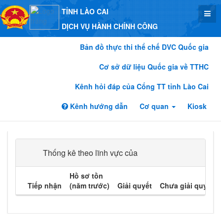
TỈNH LÀO CAI
DỊCH VỤ HÀNH CHÍNH CÔNG
Bản đồ thực thi thể chế DVC Quốc gia
Cơ sở dữ liệu Quốc gia về TTHC
Kênh hỏi đáp của Cổng TT tỉnh Lào Cai
Kênh hướng dẫn
Cơ quan
Kiosk
Thống kê theo lĩnh vực của
Hồ sơ tồn
Tiếp nhận
(năm trước)
Giải quyết
Chưa giải quyết