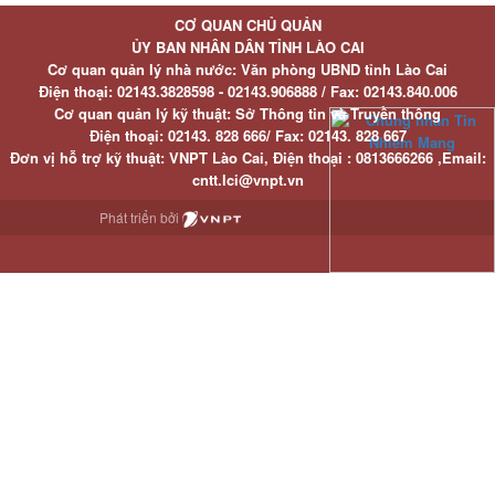
CƠ QUAN CHỦ QUẢN
ỦY BAN NHÂN DÂN TỈNH LÀO CAI
Cơ quan quản lý nhà nước: Văn phòng UBND tỉnh Lào Cai
Điện thoại:
02143.3828598 - 02143.906888 /
Fax:
02143.840.006
Cơ quan quản lý kỹ thuật: Sở Thông tin và Truyền thông
Điện thoại:
02143. 828 666/
Fax:
02143. 828 667
Đơn vị hỗ trợ kỹ thuật
: VNPT Lào Cai,
Điện thoại :
0813666266 ,
Email
:
cntt.lci@vnpt.vn
Phát triển bởi