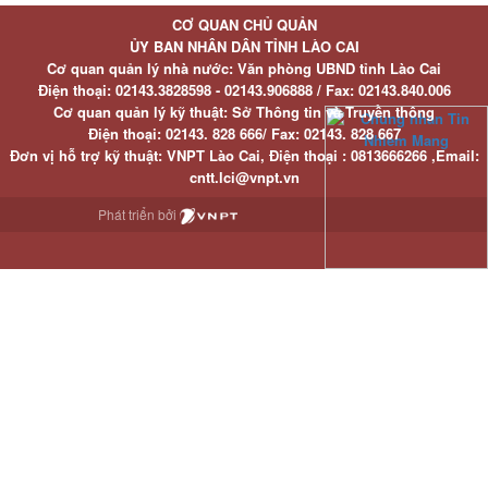
CƠ QUAN CHỦ QUẢN
ỦY BAN NHÂN DÂN TỈNH LÀO CAI
Cơ quan quản lý nhà nước: Văn phòng UBND tỉnh Lào Cai
Điện thoại:
02143.3828598 - 02143.906888 /
Fax:
02143.840.006
Cơ quan quản lý kỹ thuật: Sở Thông tin và Truyền thông
Điện thoại:
02143. 828 666/
Fax:
02143. 828 667
Đơn vị hỗ trợ kỹ thuật
: VNPT Lào Cai,
Điện thoại :
0813666266 ,
Email
:
cntt.lci@vnpt.vn
Phát triển bởi