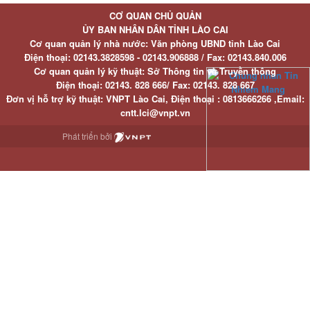
CƠ QUAN CHỦ QUẢN
ỦY BAN NHÂN DÂN TỈNH LÀO CAI
Cơ quan quản lý nhà nước: Văn phòng UBND tỉnh Lào Cai
Điện thoại:
02143.3828598 - 02143.906888 /
Fax:
02143.840.006
Cơ quan quản lý kỹ thuật: Sở Thông tin và Truyền thông
Điện thoại:
02143. 828 666/
Fax:
02143. 828 667
Đơn vị hỗ trợ kỹ thuật
: VNPT Lào Cai,
Điện thoại :
0813666266 ,
Email
:
cntt.lci@vnpt.vn
Phát triển bởi