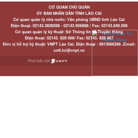
CƠ QUAN CHỦ QUẢN
ỦY BAN NHÂN DÂN TỈNH LÀO CAI
Cơ quan quản lý nhà nước: Văn phòng UBND tỉnh Lào Cai
Điện thoại:
02143.3828598 - 02143.906888 /
Fax:
02143.840.006
Cơ quan quản lý kỹ thuật: Sở Thông tin và Truyền thông
Điện thoại:
02143. 828 666/
Fax:
02143. 828 667
Đơn vị hỗ trợ kỹ thuật
: VNPT Lào Cai,
Điện thoại :
0813666266 ,
Email
:
cntt.lci@vnpt.vn
Phát triển bởi