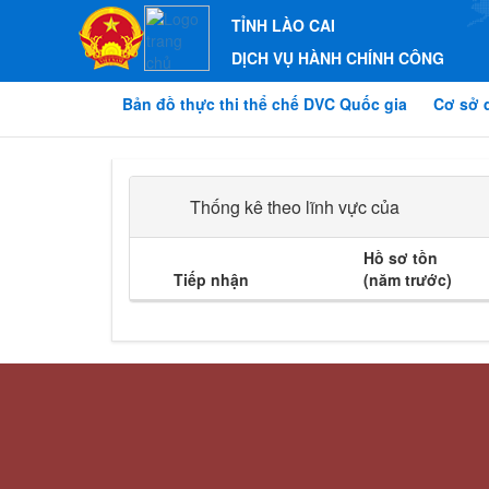
TỈNH LÀO CAI
DỊCH VỤ HÀNH CHÍNH CÔNG
Bản đồ thực thi thể chế DVC Quốc gia
Cơ sở 
Thống kê theo lĩnh vực của
Hồ sơ tồn
Tiếp nhận
(năm trước)