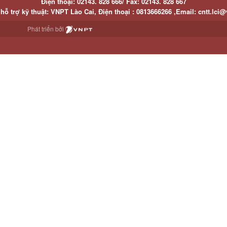
Điện thoại:
02143. 828 666/
Fax:
02143. 828 667
hỗ trợ kỹ thuật
: VNPT Lào Cai,
Điện thoại :
0813666266 ,
Email
:
cntt.lci@
Phát triển bởi