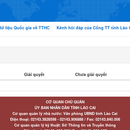
dữ liệu Quốc gia về TTHC
Kênh hỏi đáp của Cổng TT tỉnh Lào 
Giải quyết
Chưa giải quyết
CƠ QUAN CHỦ QUẢN
ỦY BAN NHÂN DÂN TỈNH LÀO CAI
Cơ quan quản lý nhà nước: Văn phòng UBND tỉnh Lào Cai
Điện thoại:
02143.3828598 - 02143.906888 /
Fax:
02143.840.006
Cơ quan quản lý kỹ thuật: Sở Thông tin và Truyền thông