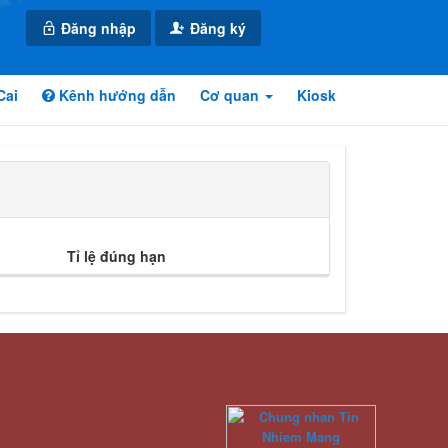
Đăng nhập
Đăng ký
Cai
Kênh hướng dẫn
Cơ quan
Kiosk
Tỉ lệ đúng hạn