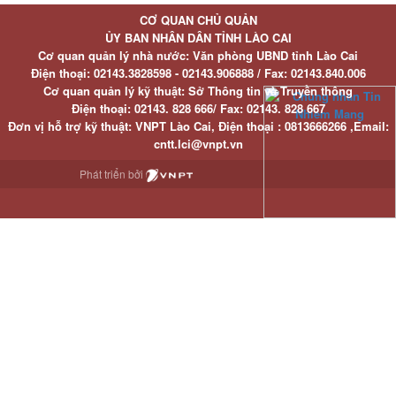
CƠ QUAN CHỦ QUẢN
ỦY BAN NHÂN DÂN TỈNH LÀO CAI
Cơ quan quản lý nhà nước: Văn phòng UBND tỉnh Lào Cai
Điện thoại:
02143.3828598 - 02143.906888 /
Fax:
02143.840.006
Cơ quan quản lý kỹ thuật: Sở Thông tin và Truyền thông
Điện thoại:
02143. 828 666/
Fax:
02143. 828 667
Đơn vị hỗ trợ kỹ thuật
: VNPT Lào Cai,
Điện thoại :
0813666266 ,
Email
:
cntt.lci@vnpt.vn
Phát triển bởi