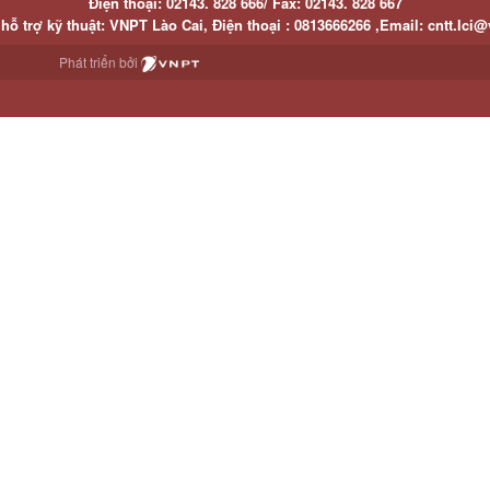
Điện thoại:
02143. 828 666/
Fax:
02143. 828 667
hỗ trợ kỹ thuật
: VNPT Lào Cai,
Điện thoại :
0813666266 ,
Email
:
cntt.lci@
Phát triển bởi