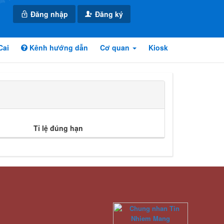
Đăng nhập
Đăng ký
Cai
Kênh hướng dẫn
Cơ quan
Kiosk
Tỉ lệ đúng hạn