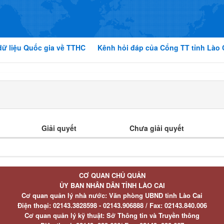
dữ liệu Quốc gia về TTHC
Kênh hỏi đáp của Cổng TT tỉnh Lào 
Giải quyết
Chưa giải quyết
CƠ QUAN CHỦ QUẢN
ỦY BAN NHÂN DÂN TỈNH LÀO CAI
Cơ quan quản lý nhà nước: Văn phòng UBND tỉnh Lào Cai
Điện thoại:
02143.3828598 - 02143.906888 /
Fax:
02143.840.006
Cơ quan quản lý kỹ thuật: Sở Thông tin và Truyền thông