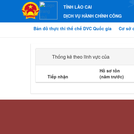
TỈNH LÀO CAI
DỊCH VỤ HÀNH CHÍNH CÔNG
Bản đồ thực thi thể chế DVC Quốc gia
Cơ sở 
Thống kê theo lĩnh vực của
Hồ sơ tồn
Tiếp nhận
(năm trước)