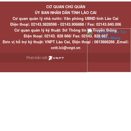
CƠ QUAN CHỦ QUẢN
ỦY BAN NHÂN DÂN TỈNH LÀO CAI
Cơ quan quản lý nhà nước: Văn phòng UBND tỉnh Lào Cai
Điện thoại:
02143.3828598 - 02143.906888 /
Fax:
02143.840.006
Cơ quan quản lý kỹ thuật: Sở Thông tin và Truyền thông
Điện thoại:
02143. 828 666/
Fax:
02143. 828 667
Đơn vị hỗ trợ kỹ thuật
: VNPT Lào Cai,
Điện thoại :
0813666266 ,
Email
:
cntt.lci@vnpt.vn
Phát triển bởi