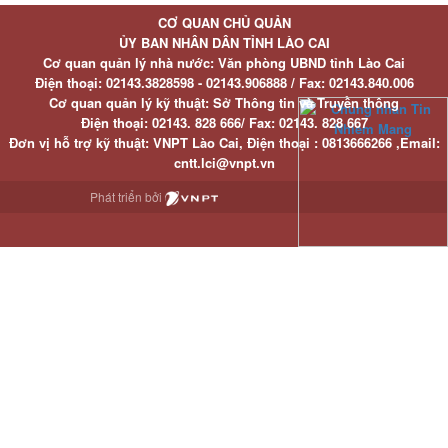
CƠ QUAN CHỦ QUẢN
ỦY BAN NHÂN DÂN TỈNH LÀO CAI
Cơ quan quản lý nhà nước: Văn phòng UBND tỉnh Lào Cai
Điện thoại:
02143.3828598 - 02143.906888 /
Fax:
02143.840.006
Cơ quan quản lý kỹ thuật: Sở Thông tin và Truyền thông
Điện thoại:
02143. 828 666/
Fax:
02143. 828 667
Đơn vị hỗ trợ kỹ thuật
: VNPT Lào Cai,
Điện thoại :
0813666266 ,
Email
:
cntt.lci@vnpt.vn
Phát triển bởi