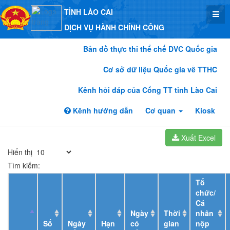
TỈNH LÀO CAI
DỊCH VỤ HÀNH CHÍNH CÔNG
Bản đồ thực thi thể chế DVC Quốc gia
Cơ sở dữ liệu Quốc gia về TTHC
Kênh hỏi đáp của Cổng TT tỉnh Lào Cai
Kênh hướng dẫn
Cơ quan
Kiosk
Xuất Excel
Hiển thị
Tìm kiếm:
Tổ
chức/
Cá
Ngày
Thời
nhân
Số
Ngày
Hạn
có
gian
nộp