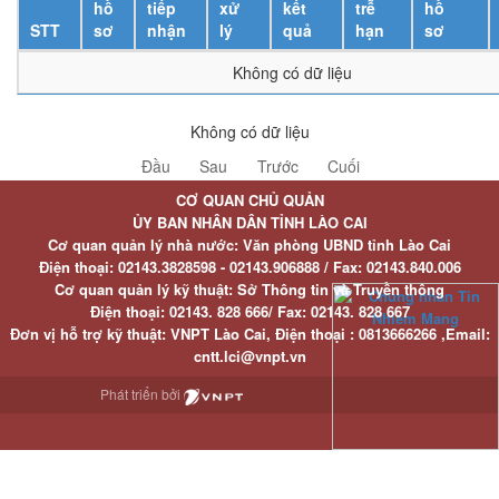
hồ
tiếp
xử
kết
trễ
hồ
STT
sơ
nhận
lý
quả
hạn
sơ
Không có dữ liệu
Không có dữ liệu
Đầu
Sau
Trước
Cuối
CƠ QUAN CHỦ QUẢN
ỦY BAN NHÂN DÂN TỈNH LÀO CAI
Cơ quan quản lý nhà nước: Văn phòng UBND tỉnh Lào Cai
Điện thoại:
02143.3828598 - 02143.906888 /
Fax:
02143.840.006
Cơ quan quản lý kỹ thuật: Sở Thông tin và Truyền thông
Điện thoại:
02143. 828 666/
Fax:
02143. 828 667
Đơn vị hỗ trợ kỹ thuật
: VNPT Lào Cai,
Điện thoại :
0813666266 ,
Email
:
cntt.lci@vnpt.vn
Phát triển bởi