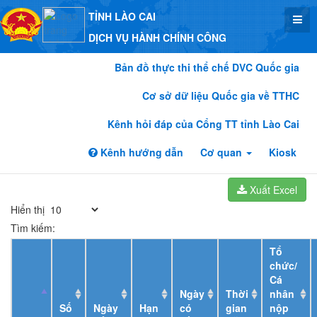
TỈNH LÀO CAI
DỊCH VỤ HÀNH CHÍNH CÔNG
Bản đồ thực thi thể chế DVC Quốc gia
Cơ sở dữ liệu Quốc gia về TTHC
Kênh hỏi đáp của Cổng TT tỉnh Lào Cai
Kênh hướng dẫn
Cơ quan
Kiosk
Xuất Excel
Hiển thị
Tìm kiếm:
Tổ
chức/
Cá
Ngày
Thời
nhân
Số
Ngày
Hạn
có
gian
nộp