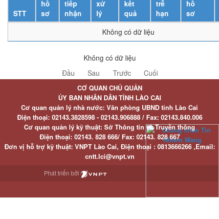
hồ
tiếp
xử
kết
trễ
hồ
STT
sơ
nhận
lý
quả
hạn
sơ
Không có dữ liệu
Không có dữ liệu
Đầu
Sau
Trước
Cuối
CƠ QUAN CHỦ QUẢN
ỦY BAN NHÂN DÂN TỈNH LÀO CAI
Cơ quan quản lý nhà nước: Văn phòng UBND tỉnh Lào Cai
Điện thoại:
02143.3828598 - 02143.906888 /
Fax:
02143.840.006
Cơ quan quản lý kỹ thuật: Sở Thông tin và Truyền thông
Điện thoại:
02143. 828 666/
Fax:
02143. 828 667
Đơn vị hỗ trợ kỹ thuật
: VNPT Lào Cai,
Điện thoại :
0813666266 ,
Email
:
cntt.lci@vnpt.vn
Phát triển bởi