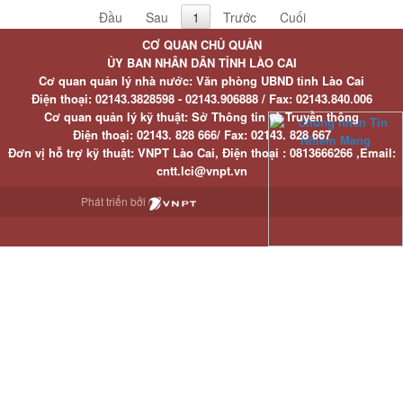
Đầu
Sau
1
Trước
Cuối
CƠ QUAN CHỦ QUẢN
ỦY BAN NHÂN DÂN TỈNH LÀO CAI
Cơ quan quản lý nhà nước: Văn phòng UBND tỉnh Lào Cai
Điện thoại:
02143.3828598 - 02143.906888 /
Fax:
02143.840.006
Cơ quan quản lý kỹ thuật: Sở Thông tin và Truyền thông
Điện thoại:
02143. 828 666/
Fax:
02143. 828 667
Đơn vị hỗ trợ kỹ thuật
: VNPT Lào Cai,
Điện thoại :
0813666266 ,
Email
:
cntt.lci@vnpt.vn
Phát triển bởi