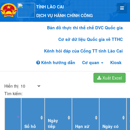
TỈNH LÀO CAI
DỊCH VỤ HÀNH CHÍNH CÔNG
Bản đồ thực thi thể chế DVC Quốc gia
Cơ sở dữ liệu Quốc gia về TTHC
Kênh hỏi đáp của Cổng TT tỉnh Lào Cai
Kênh hướng dẫn
Cơ quan
Kiosk
Xuất Excel
Hiển thị
Tìm kiếm:
Ngày
Số hồ
tiếp
Hạn xử
Ngày có