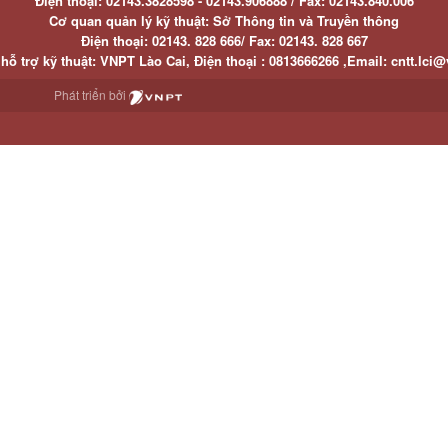
Điện thoại:
02143.3828598 - 02143.906888 /
Fax:
02143.840.006
Cơ quan quản lý kỹ thuật: Sở Thông tin và Truyền thông
Điện thoại:
02143. 828 666/
Fax:
02143. 828 667
hỗ trợ kỹ thuật
: VNPT Lào Cai,
Điện thoại :
0813666266 ,
Email
:
cntt.lci@
Phát triển bởi