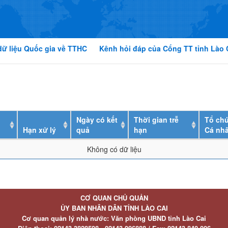
dữ liệu Quốc gia về TTHC
Kênh hỏi đáp của Cổng TT tỉnh Lào 
Ngày có kết
Thời gian trễ
Tổ chứ
Hạn xử lý
quả
hạn
Cá nh
Không có dữ liệu
CƠ QUAN CHỦ QUẢN
ỦY BAN NHÂN DÂN TỈNH LÀO CAI
Cơ quan quản lý nhà nước: Văn phòng UBND tỉnh Lào Cai