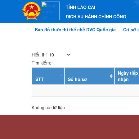
TỈNH LÀO CAI
DỊCH VỤ HÀNH CHÍNH CÔNG
Bản đồ thực thi thể chế DVC Quốc gia
Cơ sở 
Hiển thị
Tìm kiếm:
Ngày tiếp
STT
Số hồ sơ
nhận
Không có dữ liệu