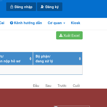
Đăng nhập
Đăng ký
Cai
Kênh hướng dẫn
Cơ quan
Kiosk
Xuất Excel
c/
Bộ phận/
ân nộp hồ sơ
đang xử lý
Đầu
Sau
Trước
Cuối