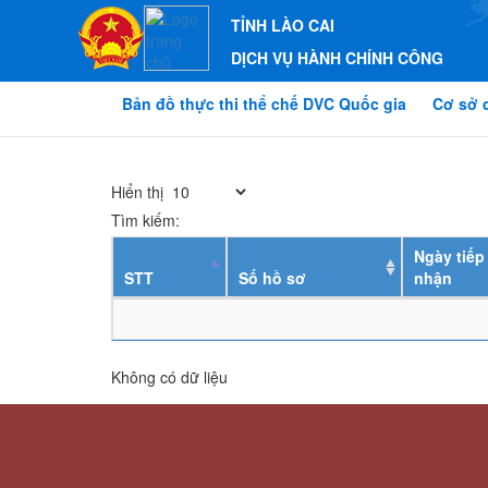
TỈNH LÀO CAI
DỊCH VỤ HÀNH CHÍNH CÔNG
Bản đồ thực thi thể chế DVC Quốc gia
Cơ sở 
Hiển thị
Tìm kiếm:
Ngày tiếp
STT
Số hồ sơ
nhận
Không có dữ liệu