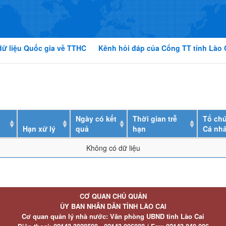
dữ liệu Quốc gia về TTHC
Kênh hỏi đáp của Cổng TT tỉnh Lào 
Ngày có kết
Thời gian trễ
Tổ chứ
Hạn xử lý
quả
hạn
Cá nh
Không có dữ liệu
CƠ QUAN CHỦ QUẢN
ỦY BAN NHÂN DÂN TỈNH LÀO CAI
Cơ quan quản lý nhà nước: Văn phòng UBND tỉnh Lào Cai