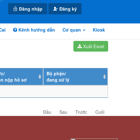
Đăng nhập
Đăng ký
Cai
Kênh hướng dẫn
Cơ quan
Kiosk
Xuất Excel
c/
Bộ phận/
ân nộp hồ sơ
đang xử lý
Đầu
Sau
Trước
Cuối