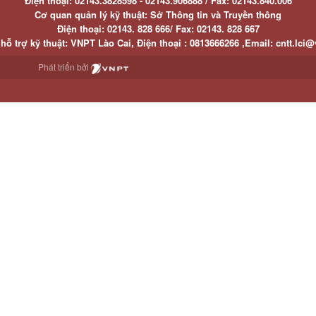
Điện thoại:
02143.3828598 - 02143.906888 /
Fax:
02143.840.006
Cơ quan quản lý kỹ thuật: Sở Thông tin và Truyền thông
Điện thoại:
02143. 828 666/
Fax:
02143. 828 667
hỗ trợ kỹ thuật
: VNPT Lào Cai,
Điện thoại :
0813666266 ,
Email
:
cntt.lci@
Phát triển bởi