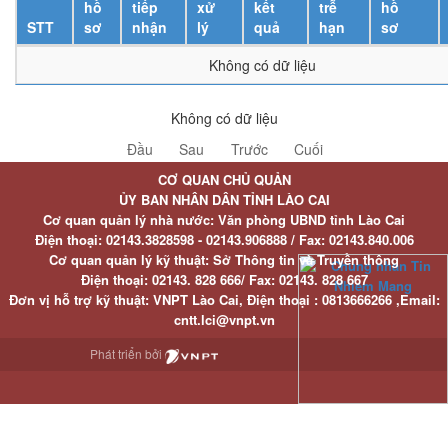
hồ
tiếp
xử
kết
trễ
hồ
STT
sơ
nhận
lý
quả
hạn
sơ
Không có dữ liệu
Không có dữ liệu
Đầu
Sau
Trước
Cuối
CƠ QUAN CHỦ QUẢN
ỦY BAN NHÂN DÂN TỈNH LÀO CAI
Cơ quan quản lý nhà nước: Văn phòng UBND tỉnh Lào Cai
Điện thoại:
02143.3828598 - 02143.906888 /
Fax:
02143.840.006
Cơ quan quản lý kỹ thuật: Sở Thông tin và Truyền thông
Điện thoại:
02143. 828 666/
Fax:
02143. 828 667
Đơn vị hỗ trợ kỹ thuật
: VNPT Lào Cai,
Điện thoại :
0813666266 ,
Email
:
cntt.lci@vnpt.vn
Phát triển bởi