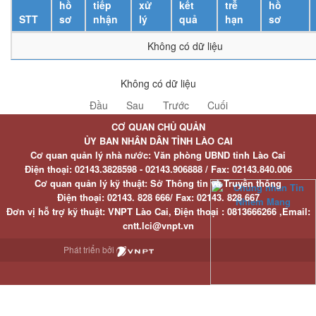
hồ
tiếp
xử
kết
trễ
hồ
STT
sơ
nhận
lý
quả
hạn
sơ
Không có dữ liệu
Không có dữ liệu
Đầu
Sau
Trước
Cuối
CƠ QUAN CHỦ QUẢN
ỦY BAN NHÂN DÂN TỈNH LÀO CAI
Cơ quan quản lý nhà nước: Văn phòng UBND tỉnh Lào Cai
Điện thoại:
02143.3828598 - 02143.906888 /
Fax:
02143.840.006
Cơ quan quản lý kỹ thuật: Sở Thông tin và Truyền thông
Điện thoại:
02143. 828 666/
Fax:
02143. 828 667
Đơn vị hỗ trợ kỹ thuật
: VNPT Lào Cai,
Điện thoại :
0813666266 ,
Email
:
cntt.lci@vnpt.vn
Phát triển bởi