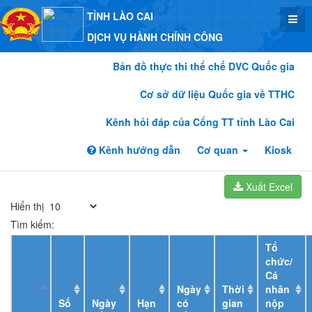
TỈNH LÀO CAI
DỊCH VỤ HÀNH CHÍNH CÔNG
Bản đồ thực thi thể chế DVC Quốc gia
Cơ sở dữ liệu Quốc gia về TTHC
Kênh hỏi đáp của Cổng TT tỉnh Lào Cai
Kênh hướng dẫn
Cơ quan
Kiosk
Xuất Excel
Hiển thị
Tìm kiếm:
Tổ
chức/
Cá
Ngày
Thời
nhân
Số
Ngày
Hạn
có
gian
nộp