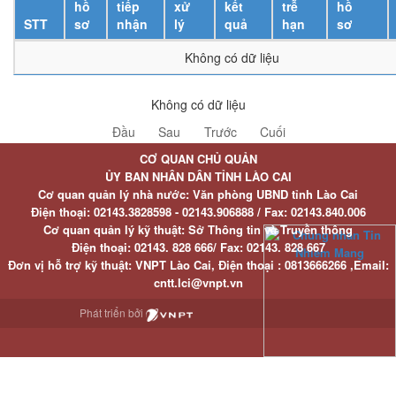
hồ
tiếp
xử
kết
trễ
hồ
STT
sơ
nhận
lý
quả
hạn
sơ
Không có dữ liệu
Không có dữ liệu
Đầu
Sau
Trước
Cuối
CƠ QUAN CHỦ QUẢN
ỦY BAN NHÂN DÂN TỈNH LÀO CAI
Cơ quan quản lý nhà nước: Văn phòng UBND tỉnh Lào Cai
Điện thoại:
02143.3828598 - 02143.906888 /
Fax:
02143.840.006
Cơ quan quản lý kỹ thuật: Sở Thông tin và Truyền thông
Điện thoại:
02143. 828 666/
Fax:
02143. 828 667
Đơn vị hỗ trợ kỹ thuật
: VNPT Lào Cai,
Điện thoại :
0813666266 ,
Email
:
cntt.lci@vnpt.vn
Phát triển bởi