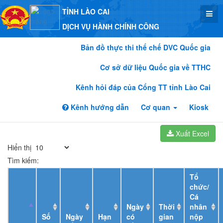
TỈNH LÀO CAI
DỊCH VỤ HÀNH CHÍNH CÔNG
Bản đồ thực thi thể chế DVC Quốc gia
Cơ sở dữ liệu Quốc gia về TTHC
Kênh hỏi đáp của Cổng TT tỉnh Lào Cai
Kênh hướng dẫn
Cơ quan
Kiosk
Xuất Excel
Hiển thị
Tìm kiếm:
Tổ
chức/
Cá
Ngày
Thời
nhân
Số
Ngày
Hạn
có
gian
nộp