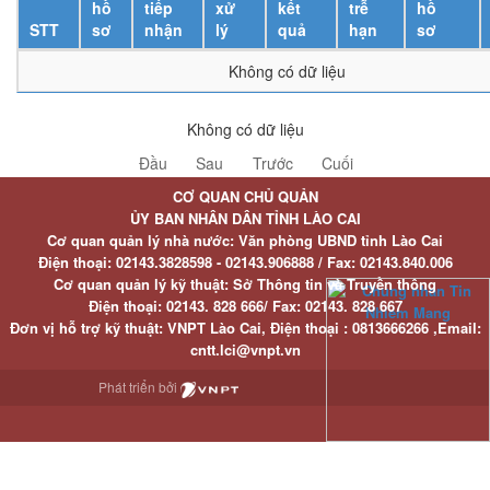
hồ
tiếp
xử
kết
trễ
hồ
STT
sơ
nhận
lý
quả
hạn
sơ
Không có dữ liệu
Không có dữ liệu
Đầu
Sau
Trước
Cuối
CƠ QUAN CHỦ QUẢN
ỦY BAN NHÂN DÂN TỈNH LÀO CAI
Cơ quan quản lý nhà nước: Văn phòng UBND tỉnh Lào Cai
Điện thoại:
02143.3828598 - 02143.906888 /
Fax:
02143.840.006
Cơ quan quản lý kỹ thuật: Sở Thông tin và Truyền thông
Điện thoại:
02143. 828 666/
Fax:
02143. 828 667
Đơn vị hỗ trợ kỹ thuật
: VNPT Lào Cai,
Điện thoại :
0813666266 ,
Email
:
cntt.lci@vnpt.vn
Phát triển bởi