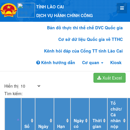
TỈNH LÀO CAI
DỊCH VỤ HÀNH CHÍNH CÔNG
Bản đồ thực thi thể chế DVC Quốc gia
Cơ sở dữ liệu Quốc gia về TTHC
Kênh hỏi đáp của Cổng TT tỉnh Lào Cai
Kênh hướng dẫn
Cơ quan
Kiosk
Xuất Excel
Hiển thị
Tìm kiếm:
Tổ
chức/
Cá
Ngày
Thời
nhân
Số
Ngày
Hạn
có
gian
nộp