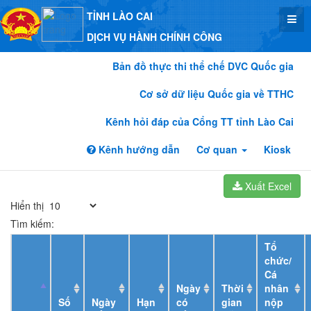
TỈNH LÀO CAI
DỊCH VỤ HÀNH CHÍNH CÔNG
Bản đồ thực thi thể chế DVC Quốc gia
Cơ sở dữ liệu Quốc gia về TTHC
Kênh hỏi đáp của Cổng TT tỉnh Lào Cai
Kênh hướng dẫn
Cơ quan
Kiosk
Xuất Excel
Hiển thị
Tìm kiếm:
Tổ
chức/
Cá
Ngày
Thời
nhân
Số
Ngày
Hạn
có
gian
nộp