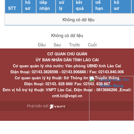
hồ
tiếp
xử
kết
trễ
hồ
STT
sơ
nhận
lý
quả
hạn
sơ
Không có dữ liệu
Không có dữ liệu
Đầu
Sau
Trước
Cuối
CƠ QUAN CHỦ QUẢN
ỦY BAN NHÂN DÂN TỈNH LÀO CAI
Cơ quan quản lý nhà nước: Văn phòng UBND tỉnh Lào Cai
Điện thoại:
02143.3828598 - 02143.906888 /
Fax:
02143.840.006
Cơ quan quản lý kỹ thuật: Sở Thông tin và Truyền thông
Điện thoại:
02143. 828 666/
Fax:
02143. 828 667
Đơn vị hỗ trợ kỹ thuật
: VNPT Lào Cai,
Điện thoại :
0813666266 ,
Email
:
cntt.lci@vnpt.vn
Phát triển bởi