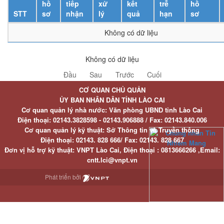
hồ
tiếp
xử
kết
trễ
hồ
STT
sơ
nhận
lý
quả
hạn
sơ
Không có dữ liệu
Không có dữ liệu
Đầu
Sau
Trước
Cuối
CƠ QUAN CHỦ QUẢN
ỦY BAN NHÂN DÂN TỈNH LÀO CAI
Cơ quan quản lý nhà nước: Văn phòng UBND tỉnh Lào Cai
Điện thoại:
02143.3828598 - 02143.906888 /
Fax:
02143.840.006
Cơ quan quản lý kỹ thuật: Sở Thông tin và Truyền thông
Điện thoại:
02143. 828 666/
Fax:
02143. 828 667
Đơn vị hỗ trợ kỹ thuật
: VNPT Lào Cai,
Điện thoại :
0813666266 ,
Email
:
cntt.lci@vnpt.vn
Phát triển bởi