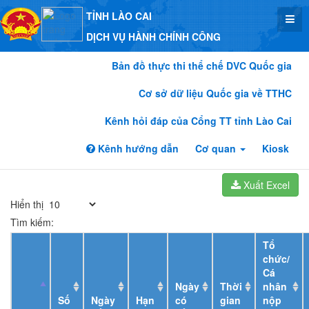
TỈNH LÀO CAI
DỊCH VỤ HÀNH CHÍNH CÔNG
Bản đồ thực thi thể chế DVC Quốc gia
Cơ sở dữ liệu Quốc gia về TTHC
Kênh hỏi đáp của Cổng TT tỉnh Lào Cai
Kênh hướng dẫn
Cơ quan
Kiosk
Xuất Excel
Hiển thị
Tìm kiếm:
Tổ
chức/
Cá
Ngày
Thời
nhân
Số
Ngày
Hạn
có
gian
nộp