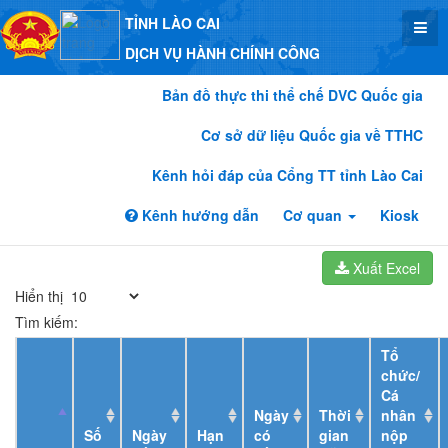
TỈNH LÀO CAI
DỊCH VỤ HÀNH CHÍNH CÔNG
Bản đồ thực thi thể chế DVC Quốc gia
Cơ sở dữ liệu Quốc gia về TTHC
Kênh hỏi đáp của Cổng TT tỉnh Lào Cai
Kênh hướng dẫn
Cơ quan
Kiosk
Xuất Excel
Hiển thị
Tìm kiếm:
Tổ
chức/
Cá
Ngày
Thời
nhân
Số
Ngày
Hạn
có
gian
nộp