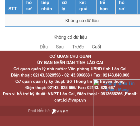
hồ
tiếp
xử
kết
trễ
hồ
STT
sơ
nhận
lý
quả
hạn
sơ
Không có dữ liệu
Không có dữ liệu
Đầu
Sau
Trước
Cuối
CƠ QUAN CHỦ QUẢN
ỦY BAN NHÂN DÂN TỈNH LÀO CAI
Cơ quan quản lý nhà nước: Văn phòng UBND tỉnh Lào Cai
Điện thoại:
02143.3828598 - 02143.906888 /
Fax:
02143.840.006
Cơ quan quản lý kỹ thuật: Sở Thông tin và Truyền thông
Điện thoại:
02143. 828 666/
Fax:
02143. 828 667
Đơn vị hỗ trợ kỹ thuật
: VNPT Lào Cai,
Điện thoại :
0813666266 ,
Email
:
cntt.lci@vnpt.vn
Phát triển bởi